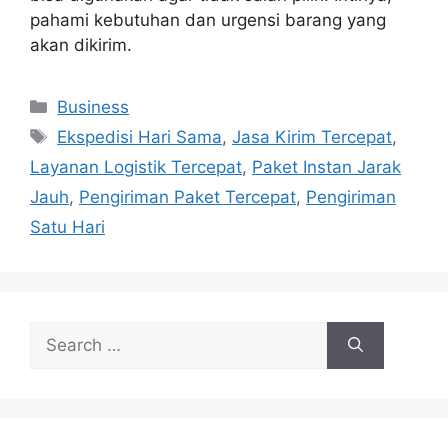
pahami kebutuhan dan urgensi barang yang
akan dikirim.
Categories
Business
Tags
Ekspedisi Hari Sama
,
Jasa Kirim Tercepat
,
Layanan Logistik Tercepat
,
Paket Instan Jarak
Jauh
,
Pengiriman Paket Tercepat
,
Pengiriman
Satu Hari
Search
for: